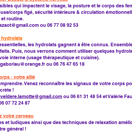
ibles qui impactent le visage, la posture et le corps des f
se/corps figé, sécurité intérieure & circulation émotionnell
et routine.
alazaot@gmail.com
ou 06 77 08 92 53
 hydrolats
essentielles, les hydrolats gagnent à être connus. Ensemb
faits. Puis, nous verrons comment utiliser quelques hydrol
 voie interne (usage thérapeutique et cuisine).
rgaboriau@orange.fr
ou 06 76 47 65 18
rps : votre allié
e comprendre. Venez reconnaître les signaux de votre corps pou
crète !
veldere.lamotte@gmail.com
ou 06 61 31 48 54 et Valérie Fa
6 07 72 24 87
z votre cerveau
 et ludiques ainsi que des techniques de relaxation amélio
re général !