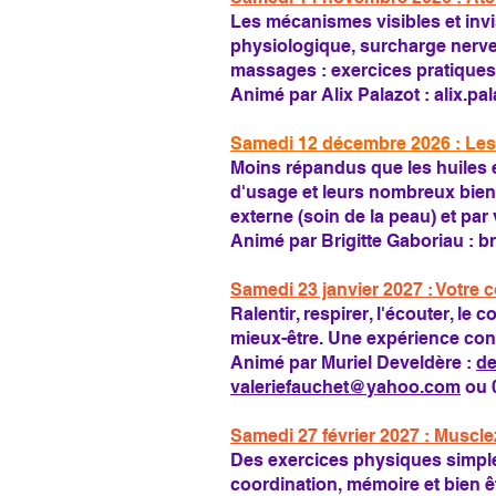
Les mécanismes visibles et invis
physiologique, surcharge nerveu
massages : exercices pratiques 
Animé par Alix Palazot :
alix.p
Samedi 12 décembre 2026 : Les
Moins répandus que les huiles 
d'usage et leurs nombreux bien
externe (soin de la peau) et par
Animé par Brigitte Gaboriau :
b
Samedi 23 janvier 2027 : Votre co
Ralentir, respirer, l'écouter, l
mieux-être. Une expérience con
Animé par Muriel Develdère :
de
valeriefauchet@yahoo.com
ou 0
Samedi 27 février 2027 : Muscle
Des exercices physiques simples
coordination, mémoire et bien êt