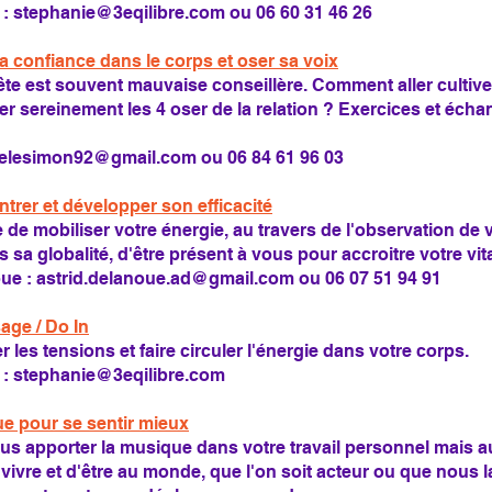
 :
stephanie@3eqilibre.com
ou 06 60 31 46 26
a confiance dans le corps et oser sa voix
ête est souvent mauvaise conseillère. Comment aller cultive
quer sereinement les 4 oser de la relation ? Exercices et éc
ielesimon92@gmail.com
ou 06 84 61 96 03
ntrer et développer son efficacité
e de mobiliser votre énergie, au travers de l'observation de v
sa globalité, d'être présent à vous pour accroitre votre vita
oue :
astrid.delanoue.ad@gmail.com
ou 06 07 51 94 91
age / Do In
 les tensions et faire circuler l'énergie dans votre corps.
 :
stephanie@3eqilibre.com
ue pour se sentir mieux
s apporter la musique dans votre travail personnel mais aus
ivre et d'être au monde, que l'on soit acteur ou que nous l