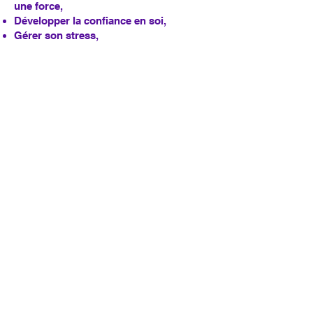
une force,
Développer la confiance en soi,
Gérer son stress,
Se relaxer,
Se concentrer,
Se stimuler
S’exprimer au travers de la maîtrise
respiratoire
Pour accompagner mes clients, je
m’appuie sur les valeurs essentielles à
mes yeux que sont la bienveillance, la
confidentialité, l’écoute active, le
partage et l’authenticité
Où exerces-tu à Clamart ?
et quelle est
la durée et le coût d’une séance
J’exerce en entreprise sur la région
parisienne, et à domicile, chez moi, près
de la gare de Clamart ainsi qu’à